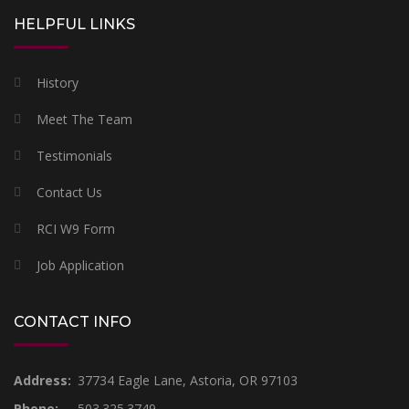
HELPFUL LINKS
History
Meet The Team
Testimonials
Contact Us
RCI W9 Form
Job Application
CONTACT INFO
Address:
37734 Eagle Lane, Astoria, OR 97103
Phone:
503.325.3749